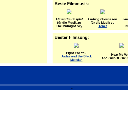
Beste Filmmusik:
Alexandre Desplat
Ludwig Göransson
Jam
für die Musik zu
für die Musik zu
The Midnight Sky
Tenet
N
Bester Filmsong:
Fight For You
Hear My Vo
Judas and the Black
The Trial Of The 
Messiah
..