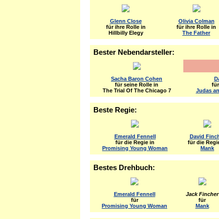
Glenn Close
Olivia Colman
für ihre Rolle in
für ihre Rolle in
Hillbilly Elegy
The Father
Bester Nebendarsteller:
Sacha Baron Cohen
D
für seine Rolle in
für
The Trial Of The Chicago 7
Judas an
Beste Regie:
Emerald Fennell
David Finc
für die Regie in
für die Regi
Promising Young Woman
Mank
Bestes Drehbuch:
Emerald Fennell
Jack Fincher
für
für
Promising Young Woman
Mank