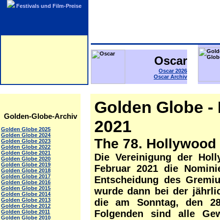
Festivals und Film-Preise
Oscar
Oscar 2026
Oscar Archiv
Golden Globe - 
Golden-Globe-Archiv
2021
Golden Globe 2025
Golden Globe 2024
The 78. Hollywood
Golden Globe 2023
Golden Globe 2022
Golden Globe 2021
Die Vereinigung der Hol
Golden Globe 2020
Golden Globe 2019
Februar 2021 die Nomini
Golden Globe 2018
Golden Globe 2017
Entscheidung des Gremium
Golden Globe 2016
Golden Globe 2015
wurde dann bei der jährli
Golden Globe 2014
Golden Globe 2013
die am Sonntag, den 28.
Golden Globe 2012
Folgenden sind alle Ge
Golden Globe 2011
Golden Globe 2010