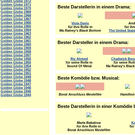
Golden Globe 1972
Golden Globe 1971
Beste Darstellerin in einem Drama:
Golden Globe 1970
Golden Globe 1969
Golden Globe 1968
Golden Globe 1967
Golden Globe 1966
Viola Davis
And
Golden Globe 1965
für ihre Rolle in
für ihr
Golden Globe 1964
Ma Rainey's Black Bottom
The United State
Golden Globe 1963
Golden Globe 1962
Golden Globe 1961
Bester Darsteller in einem Drama:
Golden Globe 1960
Golden Globe 1959
Golden Globe 1958
Golden Globe 1957
Golden Globe 1956
Riz Ahmed
Chadwick Bos
Golden Globe 1955
für seine Rolle in
für seine Roll
Golden Globe 1954
Sound Of Metal
Ma Rainey's Blac
Golden Globe 1952
Golden Globe 1951
Golden Globe 1949
Beste Komödie bzw. Musical:
Golden Globe 1948
Golden Globe 1947
Golden Globe 1946
Golden Globe 1945
Borat Anschluss Moviefilm
Hamilton
Golden Globe 1944
Beste Darstellerin in einer Komödie 
Maria Bakalova
K
für ihre Rolle in
für
Borat Anschluss Moviefilm